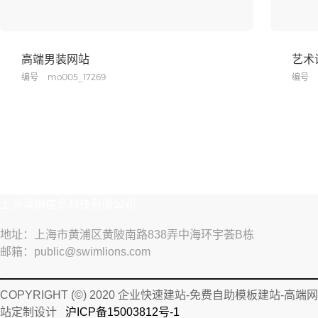
高端男装网站
艺术
编号
mo005_17269
编号
上海澜狮信息科技有限公司
地址：上海市黄浦区黄陂南路838弄中海环宇荟B栋
邮箱：public@swimlions.com
COPYRIGHT (©) 2020 企业快速建站-免费自助模板建站-高端网
站定制设计
沪ICP备15003812号-1