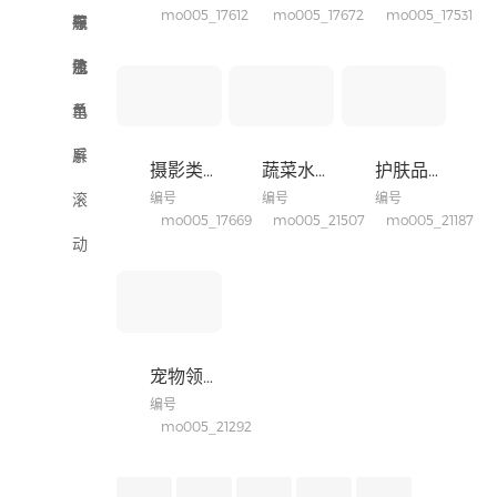
mo005_17612
mo005_17672
mo005_17531
训
林
饮
服
航
导
布
深
牧
茶
饰
医
航
流
色
浅
酒
饰
疗
休
系
色
单
品
保
闲
家
系
屏
摄影类企业建站产品
蔬菜水果网站
护肤品网站
健
旅
居
企
滚
编号
编号
编号
mo005_17669
mo005_21507
mo005_21187
游
百
业
室
动
货
集
内
摄
团
建
影
宠物领养网站
筑
摄
编号
像
mo005_21292