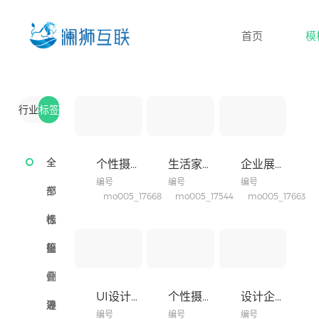
首页
模
行业
标签
全
全
个性摄影网站设计产品
生活家居类网站
企业展示/汽车网站
编号
编号
编号
部
艺
部
个
mo005_17668
mo005_17544
mo005_17663
模
术
智
标
性
极
板
设
能
教
签
化
简
折
计
设
育
农
叠
侧
UI设计网站建设产品
个性摄影网站建设产品
设计企业建站产品
备
培
工
餐
导
边
瀑
编号
编号
编号