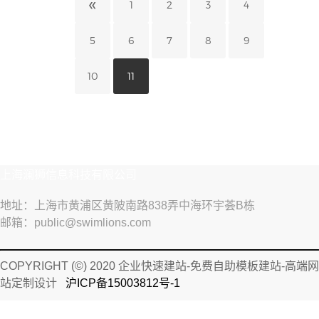
«
1
2
3
4
5
6
7
8
9
10
11
上海澜狮信息科技有限公司
地址：上海市黄浦区黄陂南路838弄中海环宇荟B栋
邮箱：public@swimlions.com
COPYRIGHT (©) 2020 企业快速建站-免费自助模板建站-高端网
站定制设计
沪ICP备15003812号-1