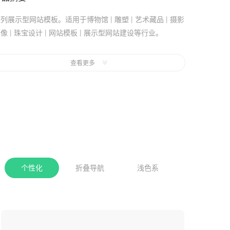
列展示型网站模板。适用于博物馆 | 雕塑 | 艺术藏品 | 摄影
像 | 珠宝设计 | 网站模板 | 展示型网站建设等行业。
页风格：白色,汉堡导航,个性化。
查看更多
是否免费：支持7天免费试用，模板试用期间不会产生任何网
站建设和维护成本。
手机站：采用代码适配，非响应式网站，代码适配方式制作
手机网站，相对于响应式网站可能会有更好的网页交互体
验。
个性化
折叠导航
浅色系
收起