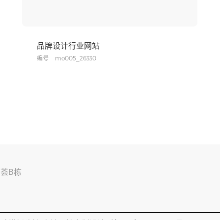
品牌设计行业网站
编号
mo005_26330
荟B栋