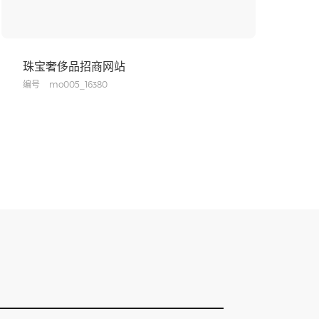
珠宝奢侈品招商网站
编号
mo005_16380