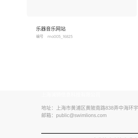
乐器音乐网站
编号
mo005_16825
上海澜狮信息科技有限公司
地址：上海市黄浦区黄陂南路838弄中海环宇
邮箱：public@swimlions.com