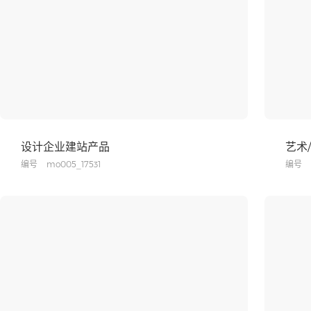
设计企业建站产品
艺术
编号
mo005_17531
编号