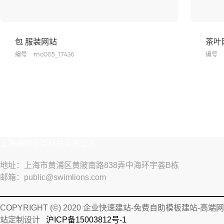
包 服装网站
茶叶
编号
mo005_17436
编号
上海澜狮信息科技有限公司
地址：上海市黄浦区黄陂南路838弄中海环宇荟B栋
邮箱：public@swimlions.com
COPYRIGHT (©) 2020 企业快速建站-免费自助模板建站-高端网
站定制设计
沪ICP备15003812号-1